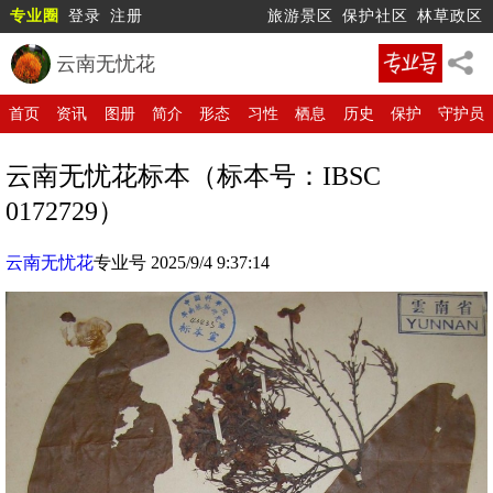
专业圈
登录
注册
旅游景区
保护社区
林草政区
云南无忧花
首页
资讯
图册
简介
形态
习性
栖息
历史
保护
守护员
云南无忧花标本（标本号：IBSC
0172729）
云南无忧花
专业号 2025/9/4 9:37:14