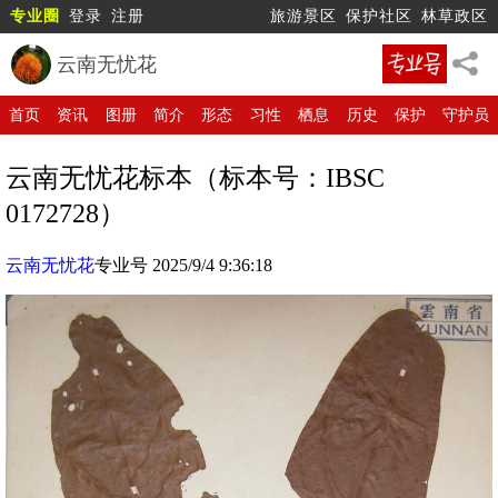
专业圈
登录
注册
旅游景区
保护社区
林草政区
云南无忧花
首页
资讯
图册
简介
形态
习性
栖息
历史
保护
守护员
云南无忧花标本（标本号：IBSC
0172728）
云南无忧花
专业号 2025/9/4 9:36:18