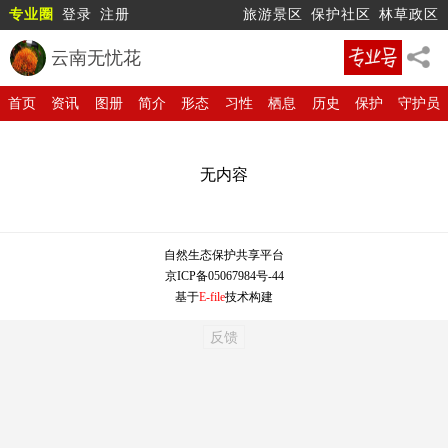
专业圈
登录
注册
旅游景区
保护社区
林草政区
云南无忧花
首页
资讯
图册
简介
形态
习性
栖息
历史
保护
守护员
无内容
自然生态保护共享平台
京ICP备05067984号-44
基于
E-file
技术构建
反馈