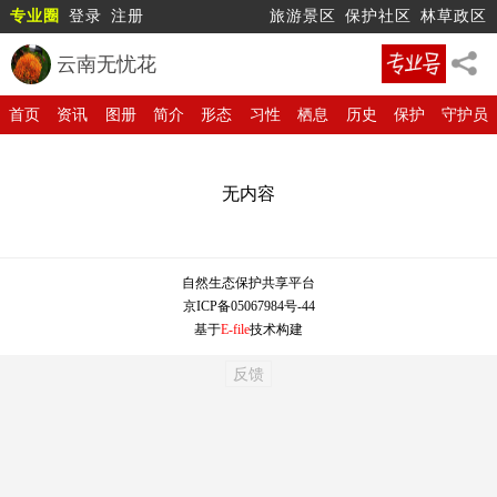
专业圈
登录
注册
旅游景区
保护社区
林草政区
云南无忧花
首页
资讯
图册
简介
形态
习性
栖息
历史
保护
守护员
无内容
自然生态保护共享平台
京ICP备05067984号-44
基于
E-file
技术构建
反馈